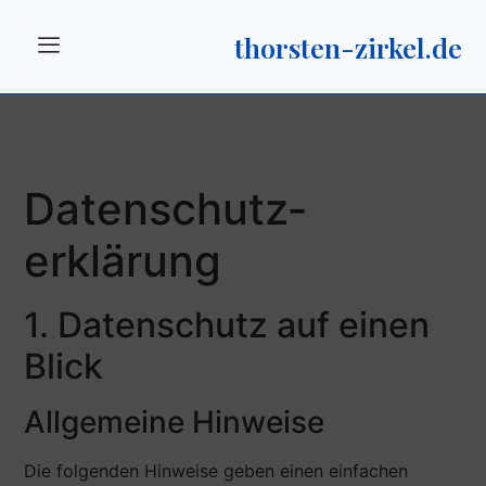
thorsten-zirkel.de
Datenschutz­
erklärung
1. Datenschutz auf einen
Blick
Allgemeine Hinweise
Die folgenden Hinweise geben einen einfachen